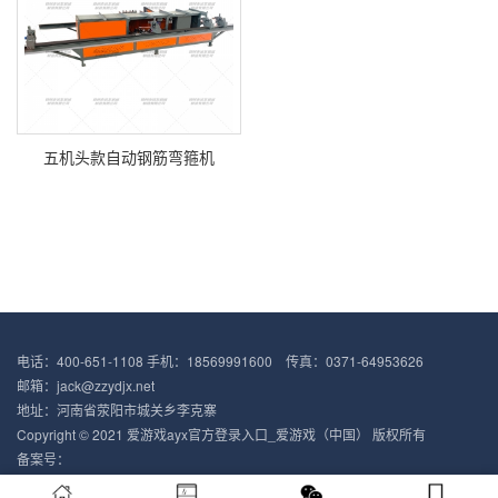
五机头款自动钢筋弯箍机
电话：400-651-1108 手机：18569991600 传真：0371-64953626
邮箱：jack@zzydjx.net
地址：河南省荥阳市城关乡李克寨
Copyright © 2021 爱游戏ayx官方登录入口_爱游戏（中国） 版权所有
备案号：