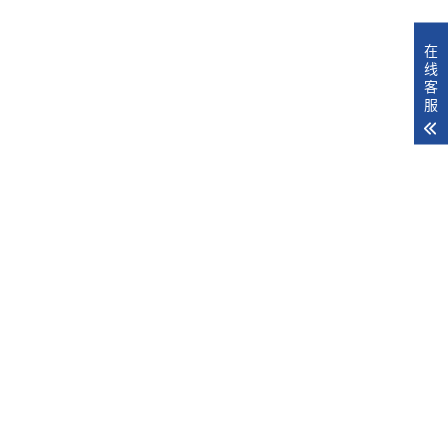
在
线
客
服