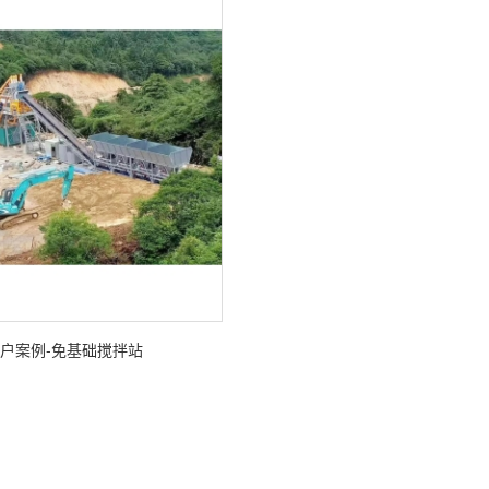
户案例-免基础搅拌站