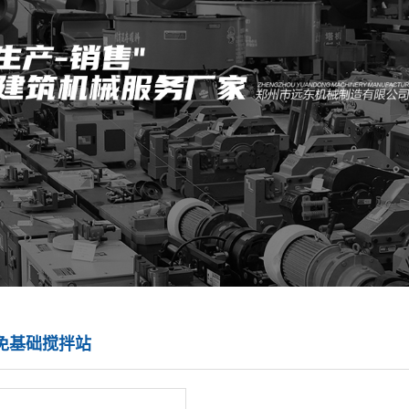
免基础搅拌站