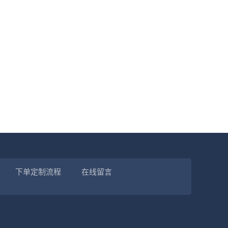
下单定制流程
在线留言