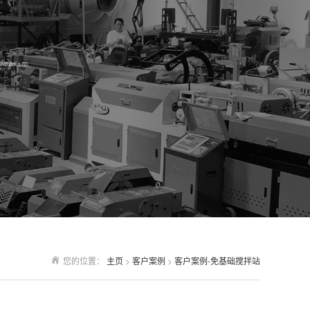
您的位置：
主页
>
客户案例
>
客户案例-免基础搅拌站