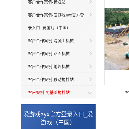
客户合作案例-标准站
客户合作案例-爱游戏ayx官方登
录入口_爱游戏（中国）
客户合作案例-混凝土机械
客户合作案例-路面机械
客户合作案例-地坪机械
客户合作案例-移动搅拌站
客户案例-免基础搅拌站
客
爱游戏ayx官方登录入口_爱
游戏（中国）