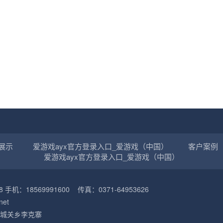
展示
爱游戏ayx官方登录入口_爱游戏（中国）
客户案例
爱游戏ayx官方登录入口_爱游戏（中国）
08 手机：18569991600 传真：0371-64953626
net
城关乡李克寨