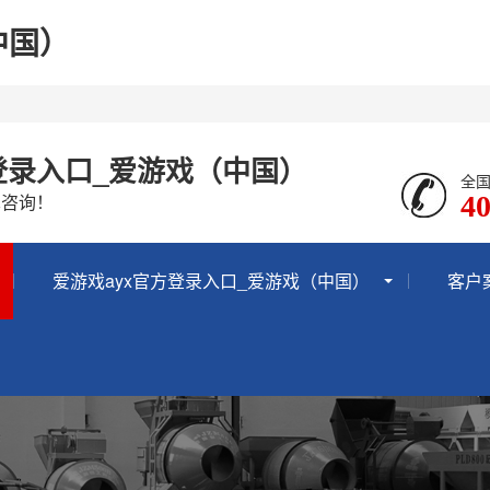
中国）
登录入口_爱游戏（中国）
全
术咨询！
4
爱游戏ayx官方登录入口_爱游戏（中国）
客户