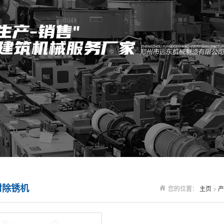
材除锈机
您的位置：
主页
>
产