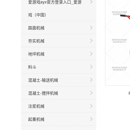
爱游戏ayx官方登录入口_爱游
戏（中国）
路面机械
夯实机械
地坪机械
料斗
混凝土-输送机械
混凝土-搅拌机械
注浆机械
起重机械